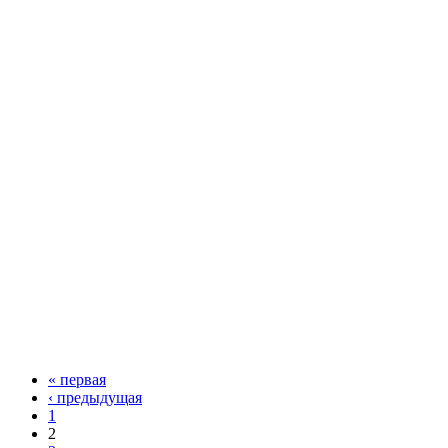
« первая
‹ предыдущая
1
2