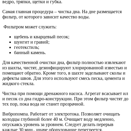
ведро, тряпки, щетки и губка.
Самая главная процедура – чистка дна. На дне размещается
фильтр, от которого зависит качество воды.
Фильтром может служить:
щебень и кварцевый песок;
шунгит и гравий;
геотекстиль;
банный камень.
Для качественной очистки дна, фильтр полностью извлекают
из шахты, чистят, дезинфицируют хлорированной известью и
помещают обратно. Кроме того, в шахте заделывают сколы и
дефекты швов. Для этого используют смесь песка, цемента и
жидкого стекла.
Чистка при помощи дренажного насоса. Агрегат всасывает ил
и песок со дна гидро-конструкции. При этом фильтр чистят до
тех пор, пока вода не станет прозрачной.
Вибропомпа. Работает от электротока. Позволяет очищать
колодцы глубиной более 40 м. Очищает воду медленно,
опускаясь уровень за уровнем. Следует делать перерыв
каждые 30 мин., иначе оборудование перегреется.