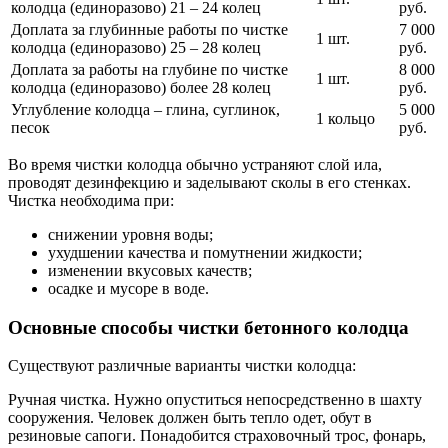
колодца (единоразово) 21 – 24 колец
руб.
Доплата за глубинные работы по чистке
7 000
1 шт.
колодца (единоразово) 25 – 28 колец
руб.
Доплата за работы на глубине по чистке
8 000
1 шт.
колодца (единоразово) более 28 колец
руб.
Углубление колодца – глина, суглинок,
5 000
1 кольцо
песок
руб.
Во время чистки колодца обычно устраняют слой ила,
проводят дезинфекцию и заделывают сколы в его стенках.
Чистка необходима при:
снижении уровня воды;
ухудшении качества и помутнении жидкости;
изменении вкусовых качеств;
осадке и мусоре в воде.
Основные способы чистки бетонного колодца
Существуют различные варианты чистки колодца:
Ручная чистка. Нужно опуститься непосредственно в шахту
сооружения. Человек должен быть тепло одет, обут в
резиновые сапоги. Понадобится страховочный трос, фонарь,