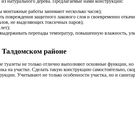
з натурального дерева. Предлагаемые нами конструкции:
ы монтажные работы занимают несколько часов);
ть повреждения защитного лакового слоя и своевременно откач
иалов, не выделяющих токсичных паров);
лет);
 выдерживать перепады температур, повышенную влажность, уль
и Талдомском районе
туалеты не только отлично выполняют основные функции, но и
ка на участке. Сделать такую конструкцию самостоятельно, скор
трукции. Учитывают не только особенности участка, но и санита