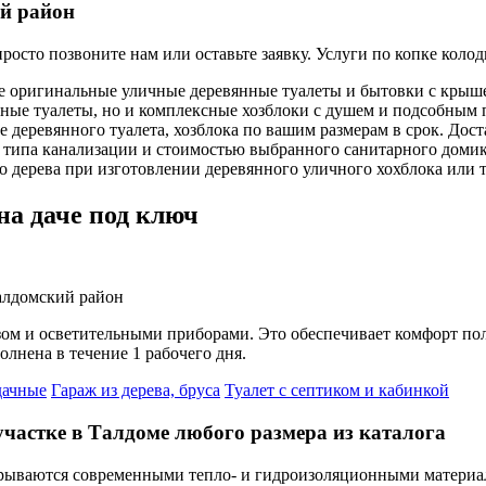
й район
сто позвоните нам или оставьте заявку. Услуги по копке колодц
ригинальные уличные деревянные туалеты и бытовки с крышей
ные туалеты, но и комплексные хозблоки с душем и подсобным 
 деревянного туалета, хозблока по вашим размерам в срок. Доста
т типа канализации и стоимостью выбранного санитарного доми
 дерева при изготовлении деревянного уличного хохблока или т
на даче под ключ
ом и осветительными приборами. Это обеспечивает комфорт по
олнена в течение 1 рабочего дня.
дачные
Гараж из дерева, бруса
Туалет с септиком и кабинкой
частке в Талдоме любого размера из каталога
рываются современными тепло- и гидроизоляционными материала