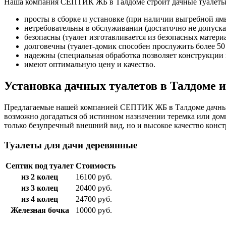
Наша компания СЕПТИК ЖБ в Талдоме строит дачные туалеты и
просты в сборке и установке (при наличии выгребной ям
нетребовательны в обслуживании (достаточно не допуска
безопасны (туалет изготавливается из безопасных матер
долговечны (туалет-домик способен прослужить более 50 
надежны (специальная обработка позволяет конструкции
имеют оптимальную цену и качество.
Установка дачных туалетов в Талдоме 
Предлагаемые нашей компанией СЕПТИК ЖБ в Талдоме дачные 
возможно догадаться об истинном назначении теремка или доми
только безупречный внешний вид, но и высокое качество конс
Туалеты для дачи деревянные
Септик под туалет
Стоимость
из 2 колец
16100 руб.
из 3 колец
20400 руб.
из 4 колец
24700 руб.
Железная бочка
10000 руб.