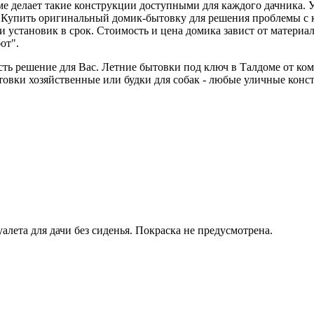
е делает такие конструкции доступными для каждого дачника. Уз
. Купить оригинальный домик-бытовку для решения проблемы с к
 установик в срок. Стоимость и цена домика завист от материа
от".
есть решение для Вас. Летние бытовки под ключ в Талдоме от 
овки хозяйственные или будки для собак - любые уличные конс
алета для дачи без сиденья. Покраска не предусмотрена.